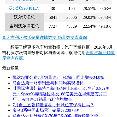
沃尔沃S90 PHEV
30
196
-28.57%
-90.63%
沃尔沃汇总
5041
35506
-29.03%
-63.43%
吉利沃尔沃汇总
7727
45829
-22.54%
-49.18%
查询吉利沃尔沃销量详情数据-销量数据库查询
想要了解更多汽车销量数据，汽车产量数据，2026年5月
吉利沃尔沃销量数据对比与查询等，欢迎使用
盖世汽车产销量
库查询数据。
最新销量
悦达起亚公布7月销量达25,032辆，同比增长24.9%
马自达第一财季销量与利润均实现增长
【国际快讯】福特全新电动皮卡Fathom起售价2.8万美
元；SpaceX与特斯拉将投168亿美元在得州建芯片工
厂；马自达Q1销量与利润均增长
7月自主五强销量复盘，长城位置保得住吗？
宝马3系中国市场累计销量超200万辆
马自达计划升级CX-70与CX-90以扭转销量下滑