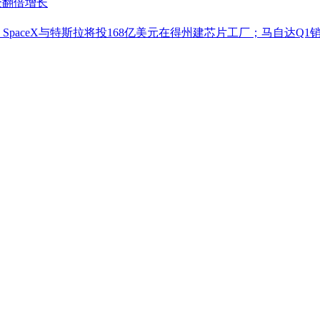
企翻倍增长
；SpaceX与特斯拉将投168亿美元在得州建芯片工厂；马自达Q