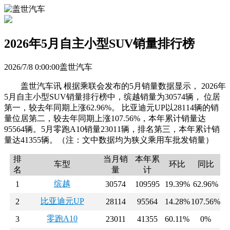
2026年5月自主小型SUV销量排行榜
2026/7/8 0:00:00盖世汽车
盖世汽车讯 根据乘联会发布的5月销量数据显示， 2026年
5月自主小型SUV销量排行榜中，缤越销量为30574辆， 位居
第一，较去年同期上涨62.96%。 比亚迪元UP以28114辆的销
量位居第二，较去年同期上涨107.56%，本年累计销量达
95564辆。5月零跑A10销量23011辆，排名第三，本年累计销
量达41355辆。（注：文中数据均为狭义乘用车批发销量）
排
当月销
本年累
车型
环比
同比
名
量
计
缤越
1
30574
109595
19.39%
62.96%
比亚迪元UP
2
28114
95564
14.28%
107.56%
零跑A10
3
23011
41355
60.11%
0%