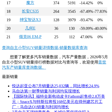
魔方
17
374
5191
-14.42%
0%
长安CS35
18
264
3545
-67.49%
-77.83%
绅宝智达X3
19
128
3979
-93.47%
0%
几何E
20
36
130
-59.09%
-40.00%
领克06 EM-P
21
25
112
47.06%
0%
查询自主小型SUV销量详情数据-销量数据库查询
想要了解更多汽车销量数据，汽车产量数据，2026年5月
自主小型SUV销量排行榜数据对比与查询等，欢迎使用
盖世
汽车产销量库查询数据。
最新销量
悦达起亚公布7月销量达25,032辆，同比增长24.9%
马自达第一财季销量与利润均实现增长
【国际快讯】福特全新电动皮卡Fathom起售价2.8万美
元；SpaceX与特斯拉将投168亿美元在得州建芯片工
厂；马自达Q1销量与利润均增长