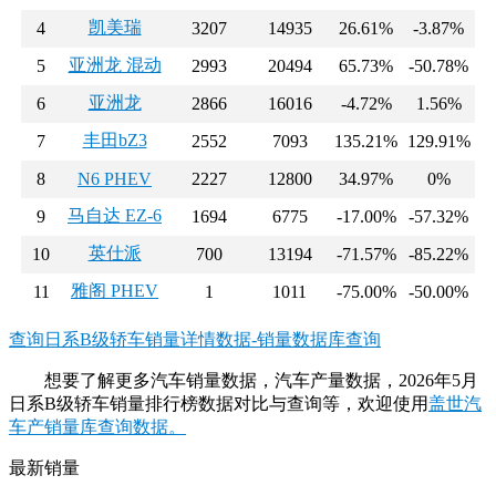
凯美瑞
4
3207
14935
26.61%
-3.87%
亚洲龙 混动
5
2993
20494
65.73%
-50.78%
亚洲龙
6
2866
16016
-4.72%
1.56%
丰田bZ3
7
2552
7093
135.21%
129.91%
8
N6 PHEV
2227
12800
34.97%
0%
马自达 EZ-6
9
1694
6775
-17.00%
-57.32%
英仕派
10
700
13194
-71.57%
-85.22%
雅阁 PHEV
11
1
1011
-75.00%
-50.00%
查询日系B级轿车销量详情数据-销量数据库查询
想要了解更多汽车销量数据，汽车产量数据，2026年5月
日系B级轿车销量排行榜数据对比与查询等，欢迎使用
盖世汽
车产销量库查询数据。
最新销量