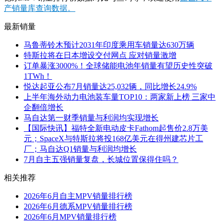
产销量库查询数据。
最新销量
马鲁蒂铃木预计2031年印度乘用车销量达630万辆
特斯拉将在日本增设交付网点 应对销量激增
订单暴涨3000%！全球储能电池年销量有望历史性突破
1TWh！
悦达起亚公布7月销量达25,032辆，同比增长24.9%
上半年海外动力电池装车量TOP10：两家新上榜 三家中
企翻倍增长
马自达第一财季销量与利润均实现增长
【国际快讯】福特全新电动皮卡Fathom起售价2.8万美
元；SpaceX与特斯拉将投168亿美元在得州建芯片工
厂；马自达Q1销量与利润均增长
7月自主五强销量复盘，长城位置保得住吗？
相关推荐
2026年6月自主MPV销量排行榜
2026年6月德系MPV销量排行榜
2026年6月MPV销量排行榜