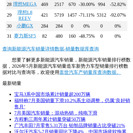
理想MEGA
28
469
2517
670
-30.00%
994
-52.82%
理想L8
29
421
5719
1457
-71.11%
5312
-92.07%
REEV
小鹏GX
30
284
284
0
0%
0
0%
赛力斯SF5
31
82
480
160
-48.75%
0
0%
查询新能源汽车销量详情数据-销量数据库查询
想要了解更多新能源汽车销量，新能源汽车销量排行榜数
据，2026年5月新能源汽车销量造车新势力车型销量排行榜数
据对比与查询等，欢迎使用
盖世汽车产销量库查询数据。
最新销量
宝马3系中国市场累计销量超200万辆
福特称7月美国销量下滑10.2%系主动调整，仍属‘良好销
售月’
7月美国汽车销量：混动热销，纯电下滑
方程豹三周年累计销量突破50万辆
广汽丰田7月零售5.31万台 铂智品牌销量占比突破21%
沃尔沃汽车5-7月销量同比下降4%，中国市场疲软拖累