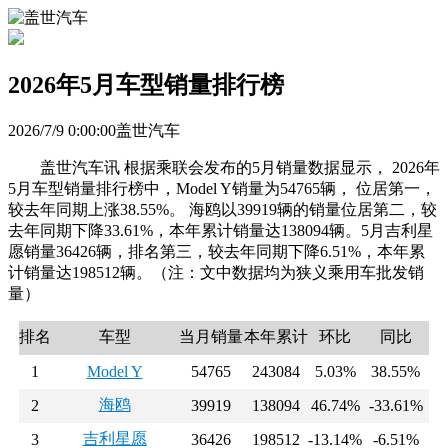
2026年5月车型销量排行榜
2026/7/9 0:00:00盖世汽车
盖世汽车讯 根据乘联会发布的5月销量数据显示， 2026年
5月车型销量排行榜中，Model Y销量为54765辆， 位居第一，
较去年同期上涨38.55%。 海鸥以39919辆的销量位居第二，较
去年同期下降33.61%，本年累计销量达138094辆。5月吉利星
愿销量36426辆，排名第三，较去年同期下降6.51%，本年累
计销量达198512辆。（注：文中数据均为狭义乘用车批发销
量）
排名
车型
当月销量
本年累计
环比
同比
1
Model Y
54765
243084
5.03%
38.55%
海鸥
2
39919
138094
46.74%
-33.61%
吉利星愿
3
36426
198512
-13.14%
-6.51%