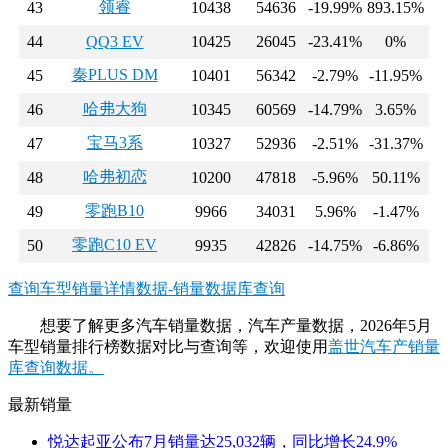
领睿
43
10438
54636
-19.99%
893.15%
44
QQ3 EV
10425
26045
-23.41%
0%
秦PLUS DM
45
10401
56342
-2.79%
-11.95%
哈弗大狗
46
10345
60569
-14.79%
3.65%
宝马3系
47
10327
52936
-2.51%
-31.37%
哈弗初恋
48
10200
47818
-5.96%
50.11%
零跑B10
49
9966
34031
5.96%
-1.47%
零跑C10 EV
50
9935
42826
-14.75%
-6.86%
查询车型销量详情数据-销量数据库查询
想要了解更多汽车销量数据，汽车产量数据，2026年5月
车型销量排行榜数据对比与查询等，欢迎使用
盖世汽车产销量
库查询数据。
最新销量
悦达起亚公布7月销量达25,032辆，同比增长24.9%