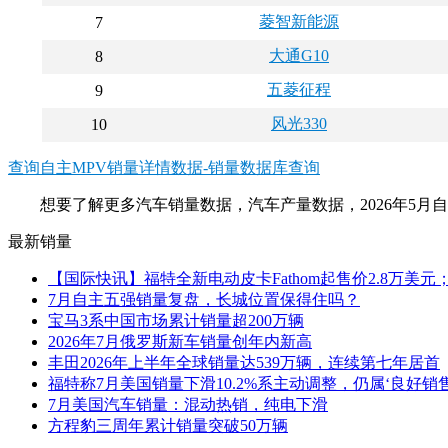
菱智新能源
7
大通G10
8
五菱征程
9
风光330
10
查询自主MPV销量详情数据-销量数据库查询
想要了解更多汽车销量数据，汽车产量数据，2026年5月
最新销量
【国际快讯】福特全新电动皮卡Fathom起售价2.8万美元
7月自主五强销量复盘，长城位置保得住吗？
宝马3系中国市场累计销量超200万辆
2026年7月俄罗斯新车销量创年内新高
丰田2026年上半年全球销量达539万辆，连续第七年居首
福特称7月美国销量下滑10.2%系主动调整，仍属‘良好销售
7月美国汽车销量：混动热销，纯电下滑
方程豹三周年累计销量突破50万辆