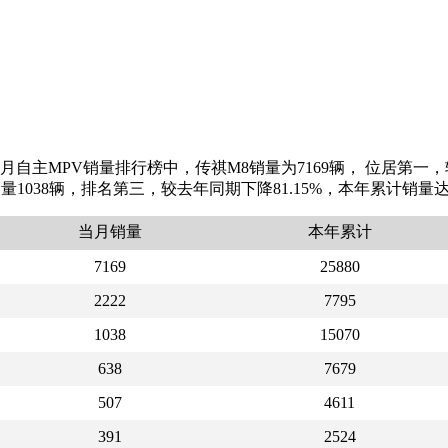
月自主MPV销量排行榜中，传祺M8销量为7169辆， 位居第一，较
光销量1038辆，排名第三，较去年同期下降81.15%，本年累计销
当月销量
本年累计
7169
25880
2222
7795
1038
15070
638
7679
507
4611
391
2524