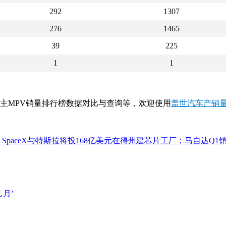
292
1307
276
1465
39
225
1
1
自主MPV销量排行榜数据对比与查询等，欢迎使用
盖世汽车产销
；SpaceX与特斯拉将投168亿美元在得州建芯片工厂；马自达Q
月’