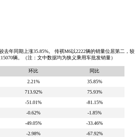
去年同期上涨35.85%。 传祺M6以2222辆的销量位居第二，较
量达15070辆。（注：文中数据均为狭义乘用车批发销量）
环比
同比
2.21%
35.85%
713.92%
75.93%
-51.01%
-81.15%
-0.62%
-1.85%
-49.05%
-33.46%
-2.98%
-67.92%