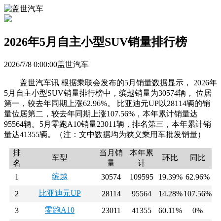
2026年5月自主小型SUV销量排行榜
2026/7/8 0:00:00盖世汽车
盖世汽车讯 根据乘联会发布的5月销量数据显示， 2026年
5月自主小型SUV销量排行榜中，缤越销量为30574辆， 位居
第一，较去年同期上涨62.96%。 比亚迪元UP以28114辆的销
量位居第二，较去年同期上涨107.56%，本年累计销量达
95564辆。5月零跑A10销量23011辆，排名第三，本年累计销
量达41355辆。（注：文中数据均为狭义乘用车批发销量）
排
当月销
本年累
车型
环比
同比
名
量
计
缤越
1
30574
109595
19.39%
62.96%
比亚迪元UP
2
28114
95564
14.28%
107.56%
零跑A10
3
23011
41355
60.11%
0%