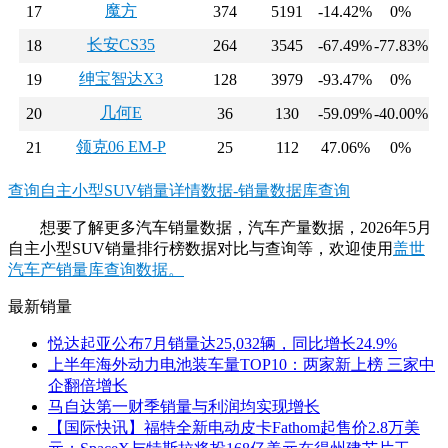
魔方
17
374
5191
-14.42%
0%
长安CS35
18
264
3545
-67.49%
-77.83%
绅宝智达X3
19
128
3979
-93.47%
0%
几何E
20
36
130
-59.09%
-40.00%
领克06 EM-P
21
25
112
47.06%
0%
查询自主小型SUV销量详情数据-销量数据库查询
想要了解更多汽车销量数据，汽车产量数据，2026年5月
自主小型SUV销量排行榜数据对比与查询等，欢迎使用
盖世
汽车产销量库查询数据。
最新销量
悦达起亚公布7月销量达25,032辆，同比增长24.9%
上半年海外动力电池装车量TOP10：两家新上榜 三家中
企翻倍增长
马自达第一财季销量与利润均实现增长
【国际快讯】福特全新电动皮卡Fathom起售价2.8万美