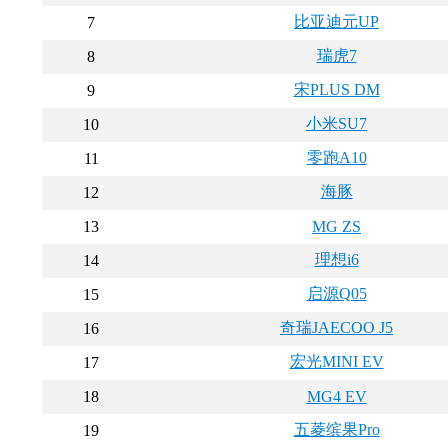
比亚迪元UP
7
瑞虎7
8
宋PLUS DM
9
小米SU7
10
零跑A10
11
海豚
12
13
MG ZS
理想i6
14
启源Q05
15
奇瑞JAECOO J5
16
宏光MINI EV
17
18
MG4 EV
五菱缤果Pro
19