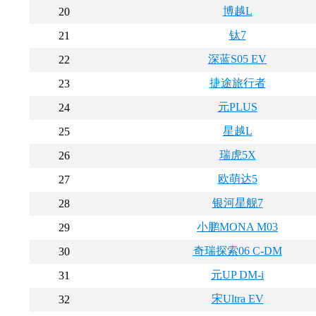
博越L
20
钛7
21
深蓝S05 EV
22
捷途旅行者
23
元PLUS
24
星越L
25
瑞虎5X
26
欧萌达5
27
银河星舰7
28
小鹏MONA M03
29
奇瑞探索06 C-DM
30
元UP DM-i
31
宋Ultra EV
32