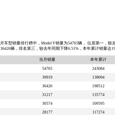
车型销量排行榜中，Model Y销量为54765辆， 位居第一，较去
销量36426辆，排名第三，较去年同期下降6.51%，本年累计销量
当月销量
本年累计
54765
243084
39919
138094
36426
198512
31217
135774
30574
109595
28177
117274