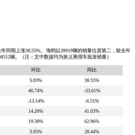
年同期上涨38.55%。 海鸥以39919辆的销量位居第二，较去年
达198512辆。（注：文中数据均为狭义乘用车批发销量）
环比
同比
5.03%
38.55%
46.74%
-33.61%
-13.14%
-6.51%
14.20%
41.03%
19.39%
62.96%
3.95%
28.44%