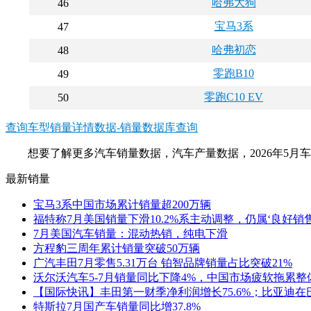
哈弗大狗
46
宝马3系
47
哈弗初恋
48
零跑B10
49
零跑C10 EV
50
查询车型销量详情数据-销量数据库查询
想要了解更多汽车销量数据，汽车产量数据，2026年5
最新销量
宝马3系中国市场累计销量超200万辆
福特称7月美国销量下滑10.2%系主动调整，仍属‘良好销售
7月美国汽车销量：混动热销，纯电下滑
方程豹三周年累计销量突破50万辆
广汽丰田7月零售5.31万台 铂智品牌销量占比突破21%
沃尔沃汽车5-7月销量同比下降4%，中国市场疲软拖累整
【国际快讯】丰田第一财季净利润增长75.6%；比亚迪在
特斯拉7月国产车销量同比增37.8%