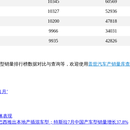
10345
60569
10327
52936
10200
47818
9966
34031
9935
42826
月车型销量排行榜数据对比与查询等，欢迎使用
盖世汽车产销量库查
月’
体表现
巴西推出本地产插混车型；特斯拉7月中国产车型销量增长37.8%