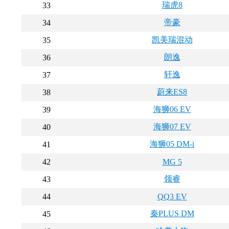
瑞虎8
33
帝豪
34
凯美瑞混动
35
朗逸
36
轩逸
37
蔚来ES8
38
海狮06 EV
39
海狮07 EV
40
海狮05 DM-i
41
42
MG 5
领睿
43
44
QQ3 EV
秦PLUS DM
45