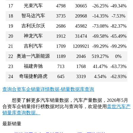
光束汽车
17
4798
30665
-26.25%
-49.34%
智马达汽车
18
3735
20968
-14.35%
-7.53%
吉利沃尔沃
19
2686
45982
-73.08%
-82.37%
神龙汽车
20
1912
31474
-69.58%
-65.49%
吉利汽车
21
1709
1209921
-99.29%
-99.29%
奥迪一汽新能源
22
1189
2046
519.27%
0%
福建奔驰
23
713
1768
41.47%
-63.73%
奇瑞捷豹路虎
24
645
3319
4.54%
-62.93%
查询合资车企销量详情数据-销量数据库查询
想要了解更多汽车销量数据，汽车产量数据，2026年5月
合资车企销量排行榜数据对比与查询等，欢迎使用
盖世汽车产
销量库查询数据。
最新销量